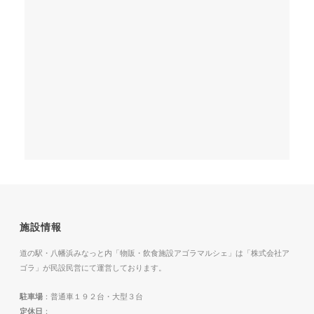
施設情報
道の駅・八幡浜みなっと内「物販・飲食施設アゴラマルシェ」は「株式会社ア
ゴラ」が民設民営にて運営しております。
駐車場
：普通車１９２台・大型３台
定休日
：