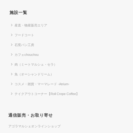
施設一覧
産直・物産販売エリア
フードコート
石窯パン工房
カフェchouchou
肉（ミートマルシェ・セラ）
魚（オーシャンドリーム）
コスメ・雑貨・マーマレード -Atrium-
テイクアウトコーナー【Roll Crepe Coffee】
通信販売・お取り寄せ
アゴラマルシェオンラインショップ