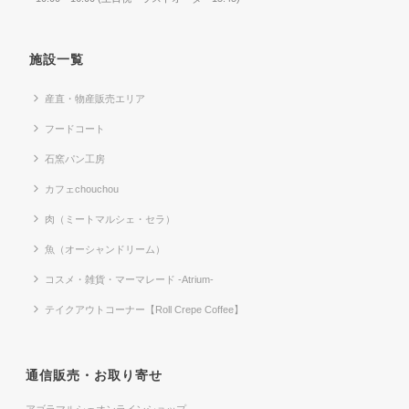
施設一覧
産直・物産販売エリア
フードコート
石窯パン工房
カフェchouchou
肉（ミートマルシェ・セラ）
魚（オーシャンドリーム）
コスメ・雑貨・マーマレード -Atrium-
テイクアウトコーナー【Roll Crepe Coffee】
通信販売・お取り寄せ