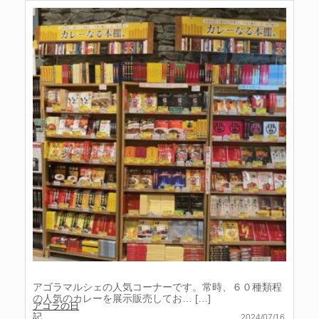
アゴラマルシェの人気コーナーです。常時、６０種類程
の人気のカレーを展示販売してお…
[…]
アゴラの日
記
2024/07/16