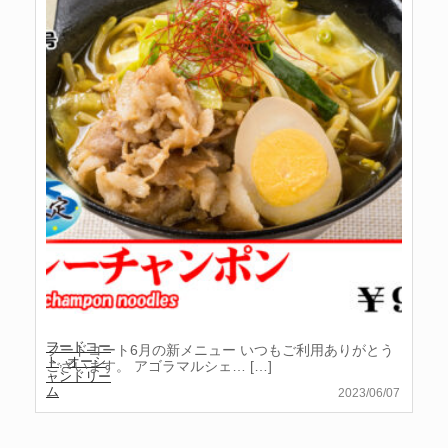
フードコー
フードコート6月の新メニュー いつもご利用ありがとう
ト
,
オーシ
ございます。 アゴラマルシェ…
[…]
ャンドリー
ム
2023/06/07