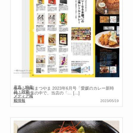
産直・特産
タウン情報まつやま 2023年6月号「愛媛のカレー新時
品・雑貨
,
代！」特集の中で、当店の「…
[…]
メディア掲
載情報
2023/05/19