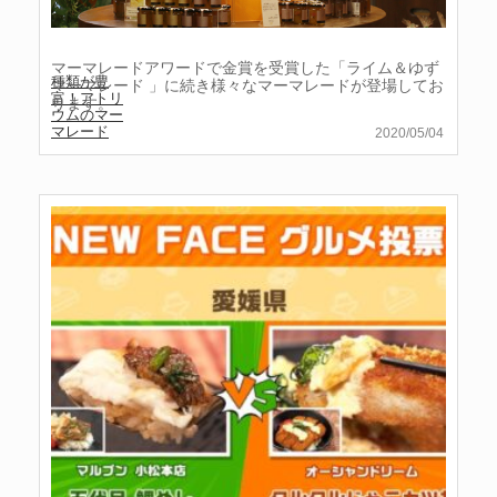
マーマレードアワードで金賞を受賞した「ライム＆ゆず
種類が豊
マーマレード 」に続き様々なマーマレードが登場してお
富！アトリ
ります。
ウムのマー
マレード
2020/05/04