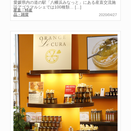
愛媛県内の道の駅「八幡浜みなっと」にある産直交流施
設アゴラマルシェでは100種類…
[…]
産直・特産
品・雑貨
2020/04/27