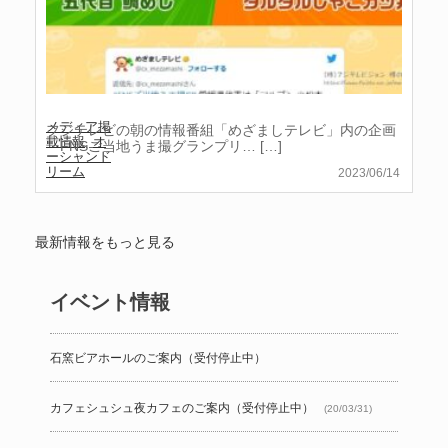
メディア掲
フジテレビの朝の情報番組「めざましテレビ」内の企画
載情報
,
オ
「FNSご当地うま撮グランプリ…
[…]
ーシャンド
リーム
2023/06/14
最新情報をもっと見る
イベント情報
石窯ビアホールのご案内（受付停止中）
カフェシュシュ夜カフェのご案内（受付停止中）
(20/03/31)