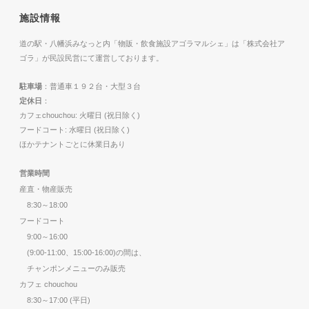
施設情報
道の駅・八幡浜みなっと内「物販・飲食施設アゴラマルシェ」は「株式会社ア
ゴラ」が民設民営にて運営しております。
駐車場
：普通車１９２台・大型３台
定休日
：
カフェchouchou: 火曜日 (祝日除く)
フードコート: 水曜日 (祝日除く)
ほかテナントごとに休業日あり
営業時間
産直・物産販売
8:30～18:00
フードコート
9:00～16:00
(9:00-11:00、15:00-16:00)の間は、
チャンポンメニューのみ販売
カフェ chouchou
8:30～17:00 (平日)