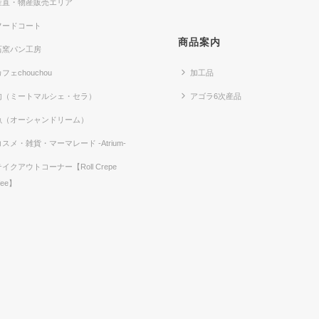
産直・物産販売エリア
フードコート
商品案内
石窯パン工房
フェchouchou
加工品
肉（ミートマルシェ・セラ）
アゴラ6次産品
魚（オーシャンドリーム）
コスメ・雑貨・マーマレード -Atrium-
テイクアウトコーナー【Roll Crepe
fee】