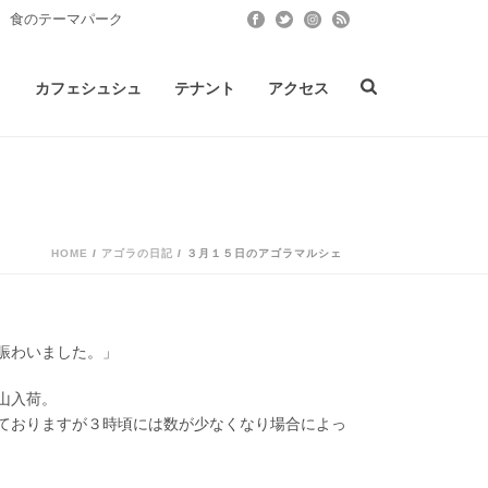
 食のテーマパーク
ト
カフェシュシュ
テナント
アクセス
HOME
/
アゴラの日記
/ ３月１５日のアゴラマルシェ
賑わいました。」
山入荷。
ておりますが３時頃には数が少なくなり場合によっ