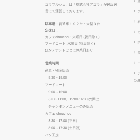
ゴラマルシェ」は「株式会社アゴラ」が民設民
営にて運営しております。
駐車場
：普通車１９２台・大型３台
定休日
：
カ
カフェchouchou: 火曜日 (祝日除く)
フードコート: 水曜日 (祝日除く)
ほかテナントごとに休業日あり
営業時間
産直・物産販売
8:30～18:00
Cof
フードコート
9:00～16:00
(9:00-11:00、15:00-16:00)の間は、
チャンポンメニューのみ販売
カフェ chouchou
8:30～17:00 (平日)
8:00～17:30 (土日祝)
パン工房