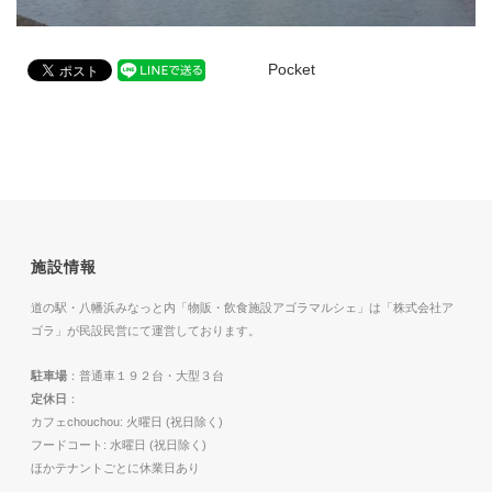
Pocket
施設情報
道の駅・八幡浜みなっと内「物販・飲食施設アゴラマルシェ」は「株式会社ア
ゴラ」が民設民営にて運営しております。
駐車場
：普通車１９２台・大型３台
定休日
：
カフェchouchou: 火曜日 (祝日除く)
フードコート: 水曜日 (祝日除く)
ほかテナントごとに休業日あり