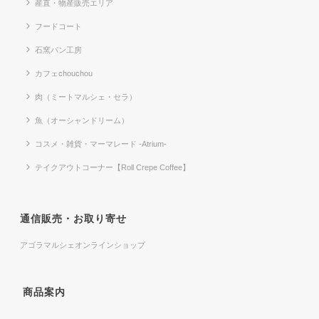
産直・物産販売エリア
フードコート
石窯パン工房
カフェchouchou
肉（ミートマルシェ・セラ）
魚（オーシャンドリーム）
コスメ・雑貨・マーマレード -Atrium-
テイクアウトコーナー【Roll Crepe Coffee】
通信販売・お取り寄せ
アゴラマルシェオンラインショップ
商品案内