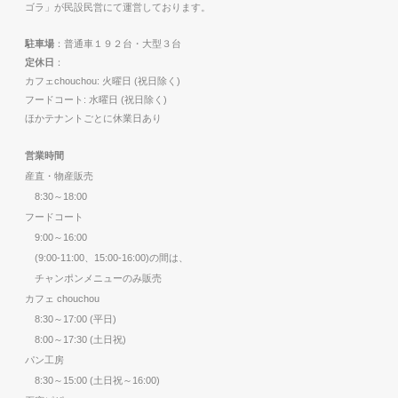
ゴラ」が民設民営にて運営しております。
駐車場
：普通車１９２台・大型３台
定休日
：
カフェchouchou: 火曜日 (祝日除く)
フードコート: 水曜日 (祝日除く)
ほかテナントごとに休業日あり
営業時間
産直・物産販売
8:30～18:00
フードコート
9:00～16:00
(9:00-11:00、15:00-16:00)の間は、
チャンポンメニューのみ販売
カフェ chouchou
8:30～17:00 (平日)
8:00～17:30 (土日祝)
パン工房
8:30～15:00 (土日祝～16:00)