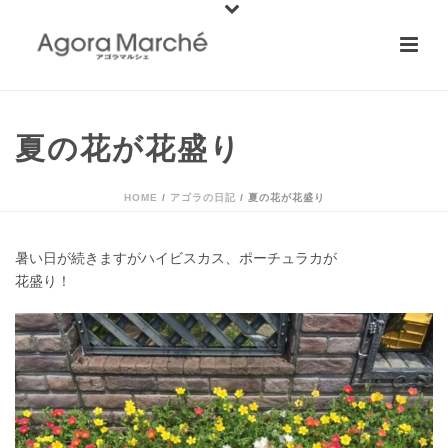
夏の花が花盛り
HOME
/
アゴラの日記
/ 夏の花が花盛り
暑い日が続きますがハイビスカス、ポーチュラカが
花盛り！