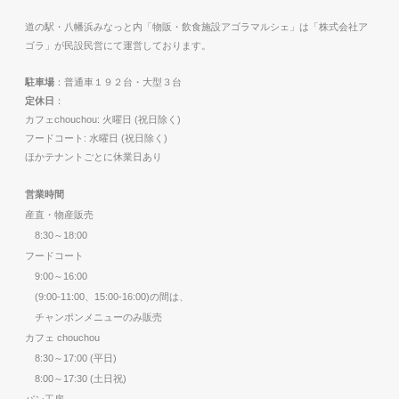
道の駅・八幡浜みなっと内「物販・飲食施設アゴラマルシェ」は「株式会社ア
ゴラ」が民設民営にて運営しております。
駐車場
：普通車１９２台・大型３台
定休日
：
カフェchouchou: 火曜日 (祝日除く)
フードコート: 水曜日 (祝日除く)
ほかテナントごとに休業日あり
営業時間
産直・物産販売
8:30～18:00
フードコート
9:00～16:00
(9:00-11:00、15:00-16:00)の間は、
チャンポンメニューのみ販売
カフェ chouchou
8:30～17:00 (平日)
8:00～17:30 (土日祝)
パン工房