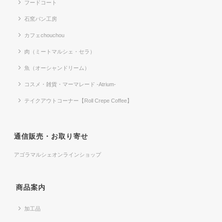
フードコート
石窯パン工房
カフェchouchou
肉（ミートマルシェ・セラ）
魚（オーシャンドリーム）
コスメ・雑貨・マーマレード -Atrium-
テイクアウトコーナー【Roll Crepe Coffee】
通信販売・お取り寄せ
アゴラマルシェオンラインショップ
商品案内
加工品