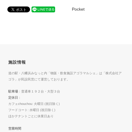
Pocket
施設情報
道の駅・八幡浜みなっと内「物販・飲食施設アゴラマルシェ」は「株式会社ア
ゴラ」が民設民営にて運営しております。
駐車場
：普通車１９２台・大型３台
定休日
：
カフェchouchou: 火曜日 (祝日除く)
フードコート: 水曜日 (祝日除く)
ほかテナントごとに休業日あり
営業時間