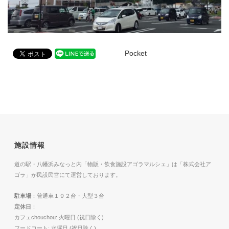
Pocket
施設情報
道の駅・八幡浜みなっと内「物販・飲食施設アゴラマルシェ」は「株式会社ア
ゴラ」が民設民営にて運営しております。
駐車場
：普通車１９２台・大型３台
定休日
：
カフェchouchou: 火曜日 (祝日除く)
フードコート: 水曜日 (祝日除く)