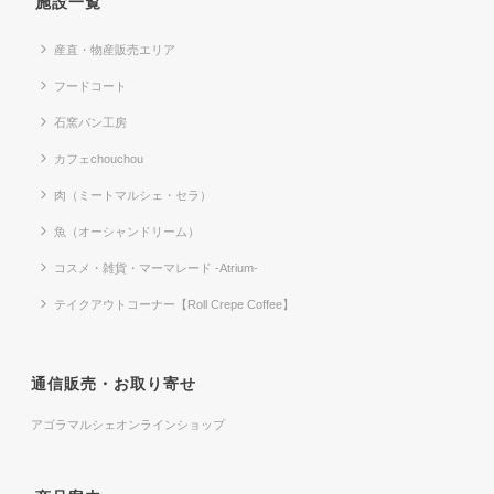
施設一覧
産直・物産販売エリア
フードコート
石窯パン工房
カフェchouchou
肉（ミートマルシェ・セラ）
魚（オーシャンドリーム）
コスメ・雑貨・マーマレード -Atrium-
テイクアウトコーナー【Roll Crepe Coffee】
通信販売・お取り寄せ
アゴラマルシェオンラインショップ