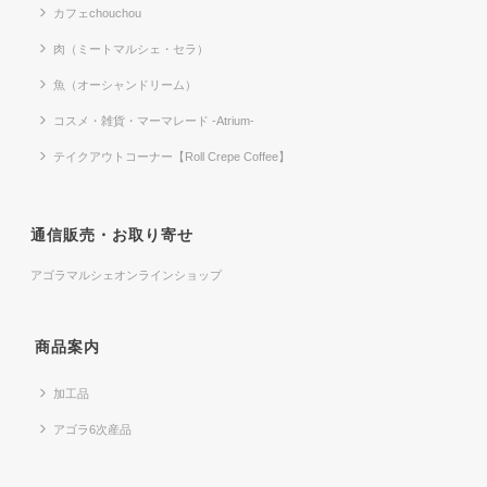
カフェchouchou
肉（ミートマルシェ・セラ）
魚（オーシャンドリーム）
コスメ・雑貨・マーマレード -Atrium-
テイクアウトコーナー【Roll Crepe Coffee】
通信販売・お取り寄せ
アゴラマルシェオンラインショップ
商品案内
加工品
アゴラ6次産品