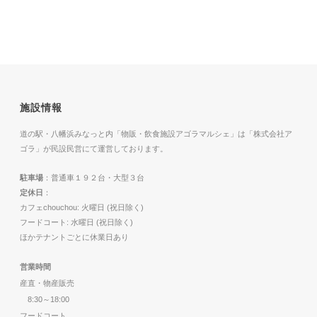
施設情報
道の駅・八幡浜みなっと内「物販・飲食施設アゴラマルシェ」は「株式会社ア
ゴラ」が民設民営にて運営しております。
駐車場
：普通車１９２台・大型３台
定休日
：
カフェchouchou: 火曜日 (祝日除く)
フードコート: 水曜日 (祝日除く)
ほかテナントごとに休業日あり
営業時間
産直・物産販売
8:30～18:00
フードコート