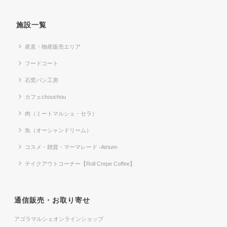
施設一覧
産直・物産販売エリア
フードコート
石窯パン工房
カフェchouchou
肉（ミートマルシェ・セラ）
魚（オーシャンドリーム）
コスメ・雑貨・マーマレード -Atrium-
テイクアウトコーナー【Roll Crepe Coffee】
通信販売・お取り寄せ
アゴラマルシェオンラインショップ