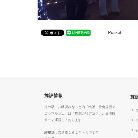
Pocket
施設情報
施
道の駅・八幡浜みなっと内「物販・飲食施設ア
ゴラマルシェ」は「株式会社アゴラ」が民設民
営にて運営しております。
駐車場
：普通車１９２台・大型３台