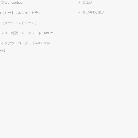
フェchouchou
加工品
肉（ミートマルシェ・セラ）
アゴラ6次産品
魚（オーシャンドリーム）
コスメ・雑貨・マーマレード -Atrium-
テイクアウトコーナー【Roll Crepe
fee】