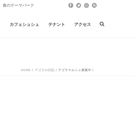
 食のテーマパーク
ト
カフェシュシュ
テナント
アクセス
HOME
/
アゴラの日記
/ アゴラマルシェ美装中！