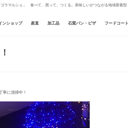
アゴラマルシェ」 食べて、買って、つくる。美味しいがつながる地域密着型
インショップ
産直
加工品
石窯パン・ピザ
フードコー
中！
丁寧に清掃中！