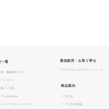
通信販売・お取り寄せ
設一覧
アゴラマルシェオンラインショップ
産直・物産販売エリア
フードコート
商品案内
石窯パン工房
フェchouchou
加工品
肉（ミートマルシェ・セラ）
アゴラ6次産品