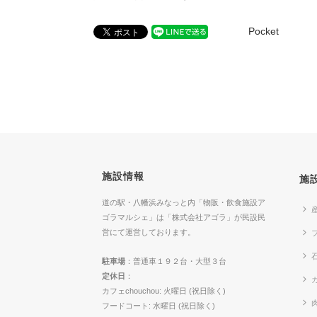
Pocket
施設情報
施
道の駅・八幡浜みなっと内「物販・飲食施設ア
ゴラマルシェ」は「株式会社アゴラ」が民設民
営にて運営しております。
駐車場
：普通車１９２台・大型３台
定休日
：
カ
カフェchouchou: 火曜日 (祝日除く)
フードコート: 水曜日 (祝日除く)