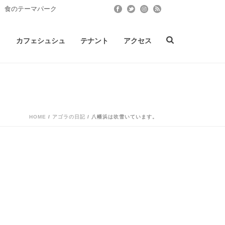
 食のテーマパーク
ト
カフェシュシュ
テナント
アクセス
HOME
/
アゴラの日記
/ 八幡浜は吹雪いています。