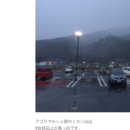
アゴラマルシェ前のミカン山は
8合目以上が真っ白です。