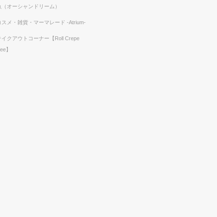
魚（オーシャンドリーム）
コスメ・雑貨・マーマレード -Atrium-
テイクアウトコーナー【Roll Crepe
fee】