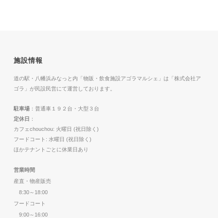
施設情報
道の駅・八幡浜みなっと内「物販・飲食施設アゴラマルシェ」は「株式会社ア
ゴラ」が民設民営にて運営しております。
駐車場
：普通車１９２台・大型３台
定休日
：
カフェchouchou: 火曜日 (祝日除く)
フードコート: 水曜日 (祝日除く)
ほかテナントごとに休業日あり
営業時間
産直・物産販売
8:30～18:00
フードコート
9:00～16:00