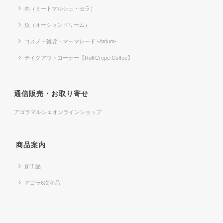
肉（ミートマルシェ・セラ）
魚（オーシャンドリーム）
コスメ・雑貨・マーマレード -Atrium-
テイクアウトコーナー【Roll Crepe Coffee】
通信販売・お取り寄せ
アゴラマルシェオンラインショップ
商品案内
加工品
アゴラ6次産品