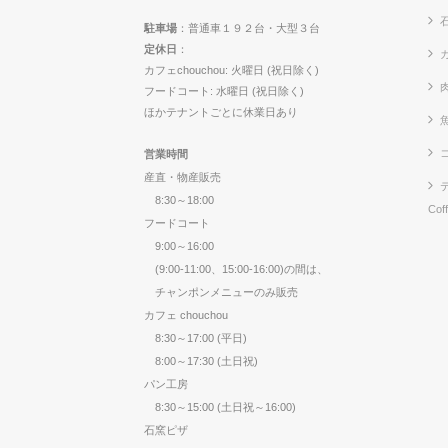
駐車場
：普通車１９２台・大型３台
定休日
：
カ
カフェchouchou: 火曜日 (祝日除く)
フードコート: 水曜日 (祝日除く)
ほかテナントごとに休業日あり
営業時間
産直・物産販売
8:30～18:00
Cof
フードコート
9:00～16:00
(9:00-11:00、15:00-16:00)の間は、
チャンポンメニューのみ販売
カフェ chouchou
8:30～17:00 (平日)
8:00～17:30 (土日祝)
パン工房
8:30～15:00 (土日祝～16:00)
石窯ピザ