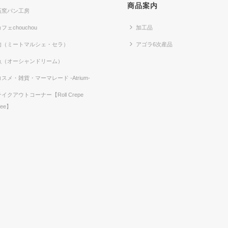
商品案内
石窯パン工房
フェchouchou
加工品
肉（ミートマルシェ・セラ）
アゴラ6次産品
魚（オーシャンドリーム）
コスメ・雑貨・マーマレード -Atrium-
テイクアウトコーナー【Roll Crepe
fee】