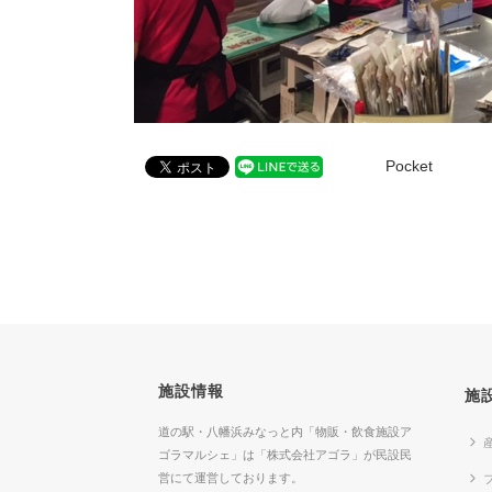
Pocket
施設情報
施
道の駅・八幡浜みなっと内「物販・飲食施設ア
ゴラマルシェ」は「株式会社アゴラ」が民設民
営にて運営しております。