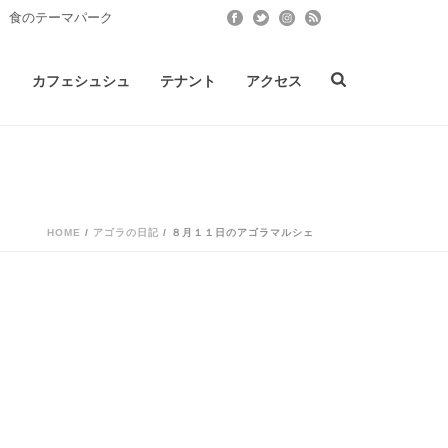
 食のテーマパーク
ト
カフェシュシュ
テナント
アクセス
HOME
/
アゴラの日記
/ ８月１１日のアゴラマルシェ