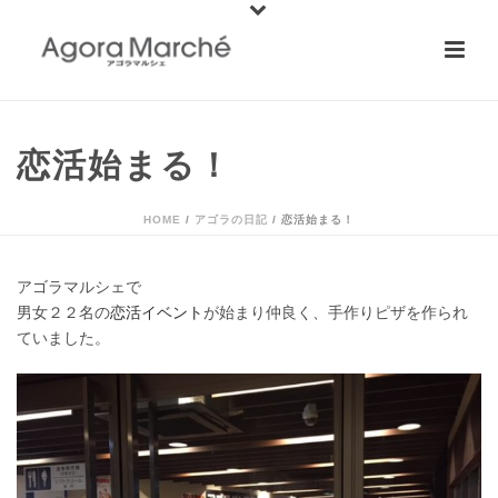
恋活始まる！
HOME
/
アゴラの日記
/ 恋活始まる！
アゴラマルシェで
男女２２名の
恋活イベント
が始まり仲良く、手作りピザを作られ
ていました。