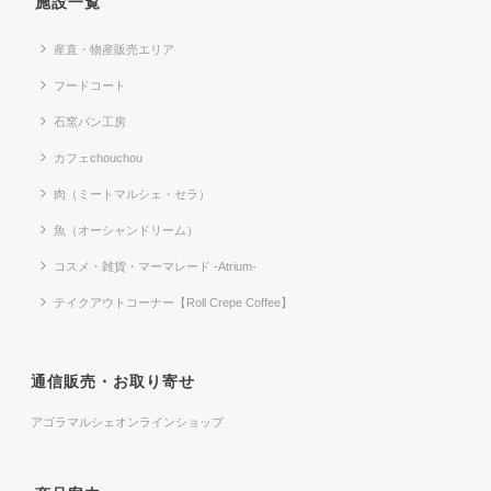
施設一覧
産直・物産販売エリア
フードコート
石窯パン工房
カフェchouchou
肉（ミートマルシェ・セラ）
魚（オーシャンドリーム）
コスメ・雑貨・マーマレード -Atrium-
テイクアウトコーナー【Roll Crepe Coffee】
通信販売・お取り寄せ
アゴラマルシェオンラインショップ