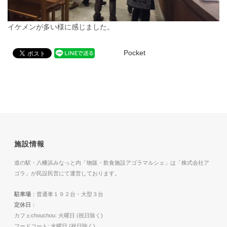
イケメンが多い様に感じました。
Pocket
施設情報
道の駅・八幡浜みなっと内「物販・飲食施設アゴラマルシェ」は「株式会社ア
ゴラ」が民設民営にて運営しております。
駐車場
：普通車１９２台・大型３台
定休日
：
カフェchouchou: 火曜日 (祝日除く)
フードコート: 水曜日 (祝日除く)