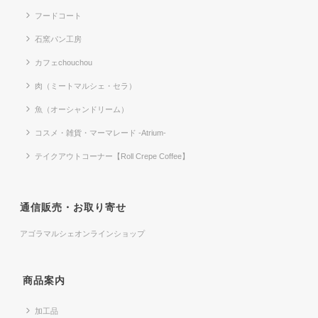
フードコート
石窯パン工房
カフェchouchou
肉（ミートマルシェ・セラ）
魚（オーシャンドリーム）
コスメ・雑貨・マーマレード -Atrium-
テイクアウトコーナー【Roll Crepe Coffee】
通信販売・お取り寄せ
アゴラマルシェオンラインショップ
商品案内
加工品