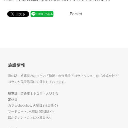
Pocket
施設情報
道の駅・八幡浜みなっと内「物販・飲食施設アゴラマルシェ」は「株式会社ア
ゴラ」が民設民営にて運営しております。
駐車場
：普通車１９２台・大型３台
定休日
：
カフェchouchou: 火曜日 (祝日除く)
フードコート: 水曜日 (祝日除く)
ほかテナントごとに休業日あり