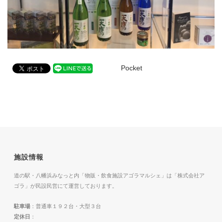
Pocket
施設情報
道の駅・八幡浜みなっと内「物販・飲食施設アゴラマルシェ」は「株式会社ア
ゴラ」が民設民営にて運営しております。
駐車場
：普通車１９２台・大型３台
定休日
：