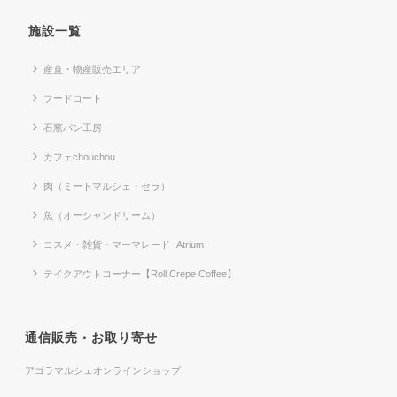
施設一覧
産直・物産販売エリア
フードコート
石窯パン工房
カフェchouchou
肉（ミートマルシェ・セラ）
魚（オーシャンドリーム）
コスメ・雑貨・マーマレード -Atrium-
テイクアウトコーナー【Roll Crepe Coffee】
通信販売・お取り寄せ
アゴラマルシェオンラインショップ