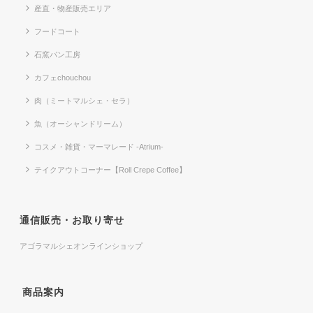
産直・物産販売エリア
フードコート
石窯パン工房
カフェchouchou
肉（ミートマルシェ・セラ）
魚（オーシャンドリーム）
コスメ・雑貨・マーマレード -Atrium-
テイクアウトコーナー【Roll Crepe Coffee】
通信販売・お取り寄せ
アゴラマルシェオンラインショップ
商品案内