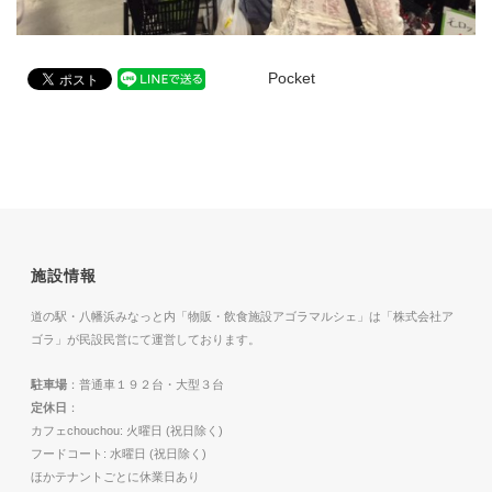
Pocket
施設情報
道の駅・八幡浜みなっと内「物販・飲食施設アゴラマルシェ」は「株式会社ア
ゴラ」が民設民営にて運営しております。
駐車場
：普通車１９２台・大型３台
定休日
：
カフェchouchou: 火曜日 (祝日除く)
フードコート: 水曜日 (祝日除く)
ほかテナントごとに休業日あり