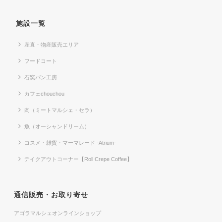
施設一覧
産直・物産販売エリア
フードコート
石窯パン工房
カフェchouchou
肉（ミートマルシェ・セラ）
魚（オーシャンドリーム）
コスメ・雑貨・マーマレード -Atrium-
テイクアウトコーナー【Roll Crepe Coffee】
通信販売・お取り寄せ
アゴラマルシェオンラインショップ