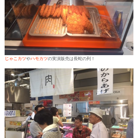
じゃこカツ
や
ハモカツ
の実演販売は長蛇の列！