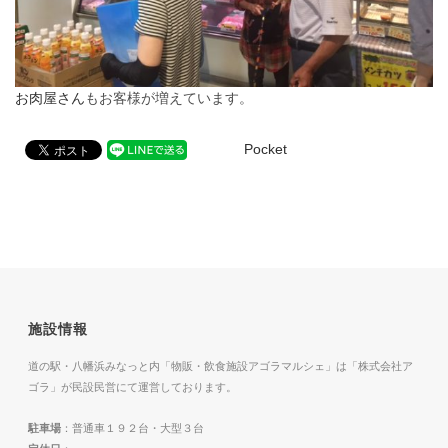
お肉屋さん
もお客様が増えています。
Pocket
施設情報
道の駅・八幡浜みなっと内「物販・飲食施設アゴラマルシェ」は「株式会社ア
ゴラ」が民設民営にて運営しております。
駐車場
：普通車１９２台・大型３台