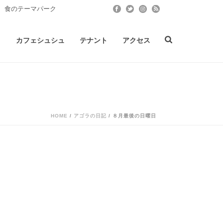
 食のテーマパーク
ト
カフェシュシュ
テナント
アクセス
HOME
/
アゴラの日記
/ ８月最後の日曜日