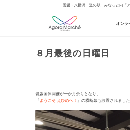
愛媛・八幡浜 道の駅 みなっと内「
オンラ
８月最後の日曜日
愛媛国体開催が一か月余りとなり、
『
ようこそ えひめへ！
』の横断幕も設置されました