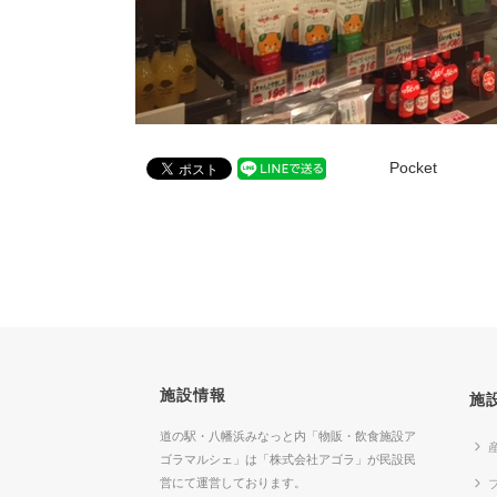
Pocket
施設情報
施
道の駅・八幡浜みなっと内「物販・飲食施設ア
ゴラマルシェ」は「株式会社アゴラ」が民設民
営にて運営しております。