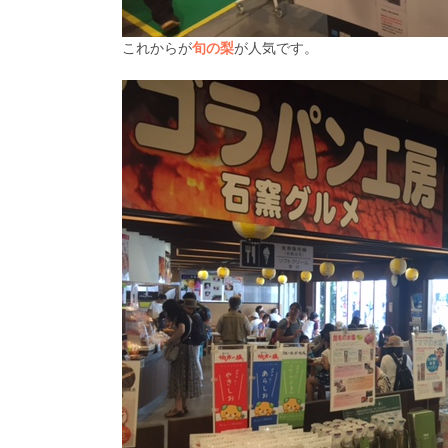
これからが
旬の梨
が人気です。