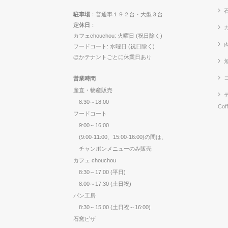
駐車場
：普通車１９２台・大型３台
定休日
：
カ
カフェchouchou: 火曜日 (祝日除く)
フードコート: 水曜日 (祝日除く)
ほかテナントごとに休業日あり
営業時間
産直・物産販売
8:30～18:00
Cof
フードコート
9:00～16:00
(9:00-11:00、15:00-16:00)の間は、
チャンポンメニューのみ販売
カフェ chouchou
8:30～17:00 (平日)
8:00～17:30 (土日祝)
パン工房
8:30～15:00 (土日祝～16:00)
石窯ピザ