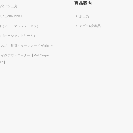
商品案内
石窯パン工房
フェchouchou
加工品
肉（ミートマルシェ・セラ）
アゴラ6次産品
魚（オーシャンドリーム）
コスメ・雑貨・マーマレード -Atrium-
テイクアウトコーナー【Roll Crepe
fee】