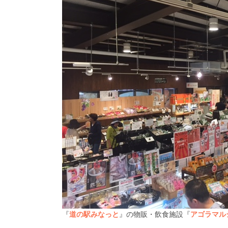
『
道の駅みなっと
』の物販・飲食施設『
アゴラマル