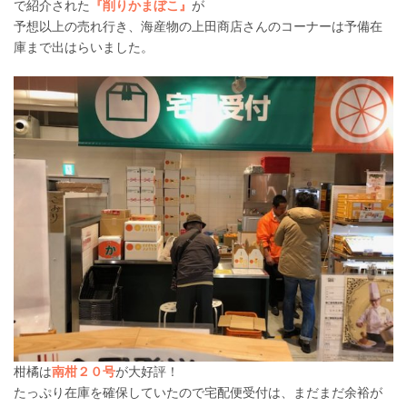
で紹介された
『削りかまぼこ』
が
予想以上の売れ行き、海産物の上田商店さんのコーナーは予備在
庫まで出はらいました。
柑橘は
南柑２０号
が大好評！
たっぷり在庫を確保していたので宅配便受付は、まだまだ余裕が