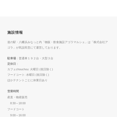
施設情報
道の駅・八幡浜みなっと内「物販・飲食施設アゴラマルシェ」は「株式会社ア
ゴラ」が民設民営にて運営しております。
駐車場
：普通車１９２台・大型３台
定休日
：
カフェchouchou: 火曜日 (祝日除く)
フードコート: 水曜日 (祝日除く)
ほかテナントごとに休業日あり
営業時間
産直・物産販売
8:30～18:00
フードコート
9:00～16:00