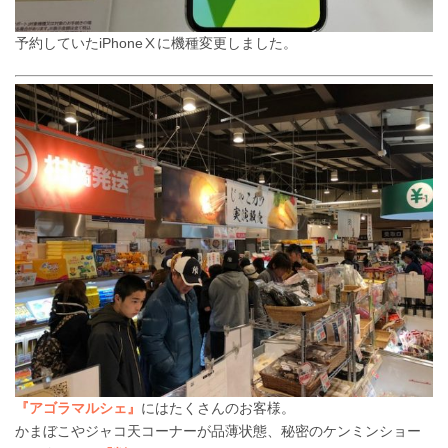
予約していたiPhoneⅩに機種変更しました。
『アゴラマルシェ』
にはたくさんのお客様。
かまぼこやジャコ天コーナーが品薄状態、秘密のケンミンショー