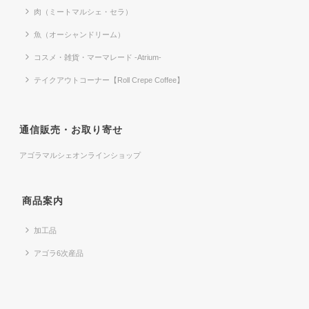
肉（ミートマルシェ・セラ）
魚（オーシャンドリーム）
コスメ・雑貨・マーマレード -Atrium-
テイクアウトコーナー【Roll Crepe Coffee】
通信販売・お取り寄せ
アゴラマルシェオンラインショップ
商品案内
加工品
アゴラ6次産品