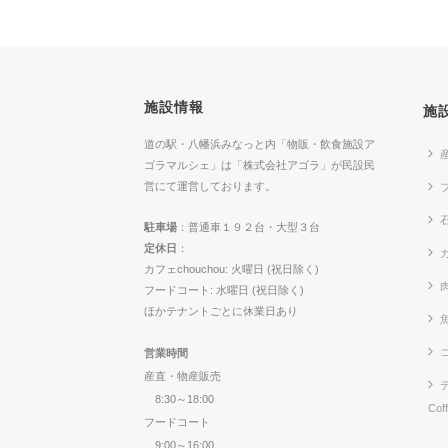
施設情報
施
道の駅・八幡浜みなっと内「物販・飲食施設ア
ゴラマルシェ」は「株式会社アゴラ」が民設民
営にて運営しております。
駐車場
：普通車１９２台・大型３台
定休日
：
カ
カフェchouchou: 火曜日 (祝日除く)
フードコート: 水曜日 (祝日除く)
ほかテナントごとに休業日あり
営業時間
産直・物産販売
8:30～18:00
Cof
フードコート
9:00～16:00