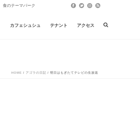
 食のテーマパーク
ト
カフェシュシュ
テナント
アクセス
HOME
/
アゴラの日記
/ 明日はもぎたてテレビの生放送