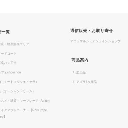
通信販売・お取り寄せ
設一覧
アゴラマルシェオンラインショップ
産直・物産販売エリア
フードコート
商品案内
石窯パン工房
フェchouchou
加工品
肉（ミートマルシェ・セラ）
アゴラ6次産品
魚（オーシャンドリーム）
コスメ・雑貨・マーマレード -Atrium-
テイクアウトコーナー【Roll Crepe
fee】