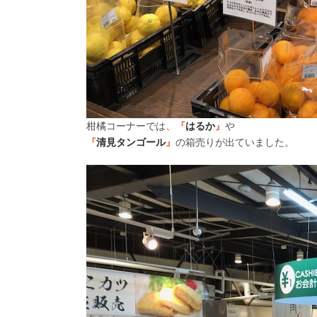
柑橘コーナーでは
、『
はるか
』
や
『
清見タンゴール
』
の箱売りが出ていました。