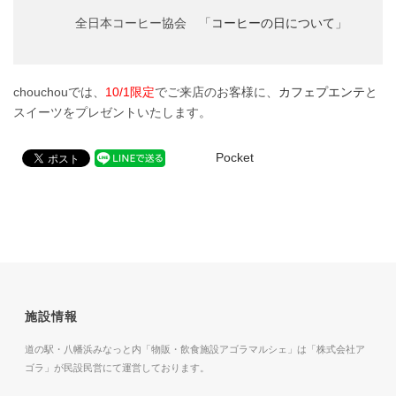
全日本コーヒー協会 「
コーヒーの日について
」
chouchouでは、
10/1限定
でご来店のお客様に、
カフェプエンテ
と
スイーツをプレゼントいたします。
Pocket
施設情報
道の駅・八幡浜みなっと内「物販・飲食施設アゴラマルシェ」は「株式会社ア
ゴラ」が民設民営にて運営しております。