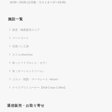
10:00～16:00 (土日祝・ラストオーダー15:45)
施設一覧
産直・物産販売エリア
フードコート
石窯パン工房
カフェchouchou
肉（ミートマルシェ・セラ）
魚（オーシャンドリーム）
コスメ・雑貨・マーマレード -Atrium-
テイクアウトコーナー【Roll Crepe Coffee】
通信販売・お取り寄せ