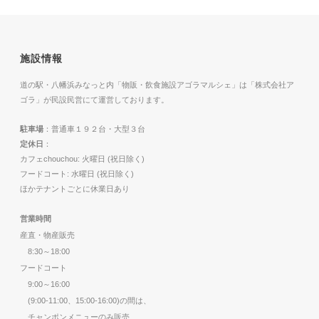
施設情報
道の駅・八幡浜みなっと内「物販・飲食施設アゴラマルシェ」は「株式会社ア
ゴラ」が民設民営にて運営しております。
駐車場
：普通車１９２台・大型３台
定休日
：
カフェchouchou: 火曜日 (祝日除く)
フードコート: 水曜日 (祝日除く)
ほかテナントごとに休業日あり
営業時間
産直・物産販売
8:30～18:00
フードコート
9:00～16:00
(9:00-11:00、15:00-16:00)の間は、
チャンポンメニューのみ販売