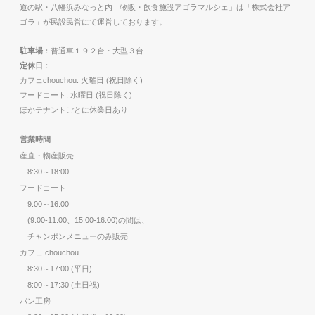
道の駅・八幡浜みなっと内「物販・飲食施設アゴラマルシェ」は「株式会社ア
ゴラ」が民設民営にて運営しております。
駐車場
：普通車１９２台・大型３台
定休日
：
カフェchouchou: 火曜日 (祝日除く)
フードコート: 水曜日 (祝日除く)
ほかテナントごとに休業日あり
営業時間
産直・物産販売
8:30～18:00
フードコート
9:00～16:00
(9:00-11:00、15:00-16:00)の間は、
チャンポンメニューのみ販売
カフェ chouchou
8:30～17:00 (平日)
8:00～17:30 (土日祝)
パン工房