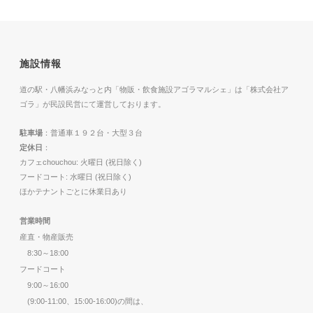
施設情報
道の駅・八幡浜みなっと内「物販・飲食施設アゴラマルシェ」は「株式会社ア
ゴラ」が民設民営にて運営しております。
駐車場
：普通車１９２台・大型３台
定休日
：
カフェchouchou: 火曜日 (祝日除く)
フードコート: 水曜日 (祝日除く)
ほかテナントごとに休業日あり
営業時間
産直・物産販売
8:30～18:00
フードコート
9:00～16:00
(9:00-11:00、15:00-16:00)の間は、