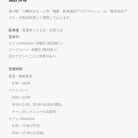
道の駅・八幡浜みなっと内「物販・飲食施設アゴラマルシェ」は「株式会社ア
ゴラ」が民設民営にて運営しております。
駐車場
：普通車１９２台・大型３台
定休日
：
カフェchouchou: 火曜日 (祝日除く)
フードコート: 水曜日 (祝日除く)
ほかテナントごとに休業日あり
営業時間
産直・物産販売
8:30～18:00
フードコート
9:00～16:00
(9:00-11:00、15:00-16:00)の間は、
チャンポンメニューのみ販売
カフェ chouchou
8:30～17:00 (平日)
8:00～17:30 (土日祝)