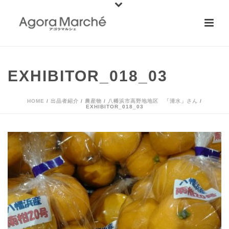
EXHIBITOR_018_03
HOME
/
出品者紹介
/
農産物
/
八幡浜市高野地地区 「清水」さん
/
EXHIBITOR_018_03