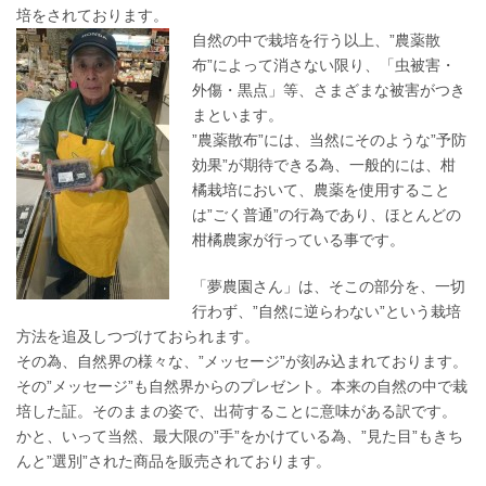
培をされております。
自然の中で栽培を行う以上、”農薬散
布”によって消さない限り、「虫被害・
外傷・黒点」等、さまざまな被害がつき
まといます。
”農薬散布”には、当然にそのような”予防
効果”が期待できる為、一般的には、柑
橘栽培において、農薬を使用すること
は”ごく普通”の行為であり、ほとんどの
柑橘農家が行っている事です。
「夢農園さん」は、そこの部分を、一切
行わず、”自然に逆らわない”という栽培
方法を追及しつづけておられます。
その為、自然界の様々な、”メッセージ”が刻み込まれております。
その”メッセージ”も自然界からのプレゼント。本来の自然の中で栽
培した証。そのままの姿で、出荷することに意味がある訳です。
かと、いって当然、最大限の”手”をかけている為、”見た目”もきち
んと”選別”された商品を販売されております。