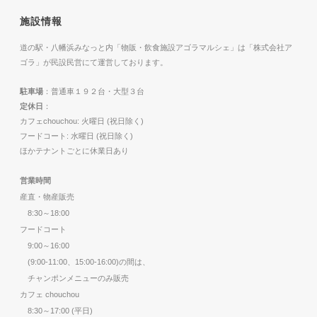
施設情報
道の駅・八幡浜みなっと内「物販・飲食施設アゴラマルシェ」は「株式会社ア
ゴラ」が民設民営にて運営しております。
駐車場
：普通車１９２台・大型３台
定休日
：
カフェchouchou: 火曜日 (祝日除く)
フードコート: 水曜日 (祝日除く)
ほかテナントごとに休業日あり
営業時間
産直・物産販売
8:30～18:00
フードコート
9:00～16:00
(9:00-11:00、15:00-16:00)の間は、
チャンポンメニューのみ販売
カフェ chouchou
8:30～17:00 (平日)