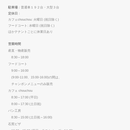
駐車場
：普通車１９２台・大型３台
定休日
：
カフェchouchou: 火曜日 (祝日除く)
フードコート: 水曜日 (祝日除く)
ほかテナントごとに休業日あり
営業時間
産直・物産販売
8:30～18:00
フードコート
9:00～16:00
(9:00-11:00、15:00-16:00)の間は、
チャンポンメニューのみ販売
カフェ chouchou
8:30～17:00 (平日)
8:00～17:30 (土日祝)
パン工房
8:30～15:00 (土日祝～16:00)
石窯ピザ