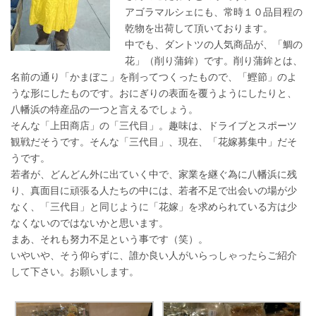
アゴラマルシェにも、常時１０品目程の
乾物を出荷して頂いております。
中でも、ダントツの人気商品が、「鯛の
花」（削り蒲鉾）です。削り蒲鉾とは、
名前の通り「かまぼこ」を削ってつくったもので、「鰹節」のよ
うな形にしたものです。おにぎりの表面を覆うようにしたりと、
八幡浜の特産品の一つと言えるでしょう。
そんな「上田商店」の「三代目」。趣味は、ドライブとスポーツ
観戦だそうです。そんな「三代目」、現在、「花嫁募集中」だそ
うです。
若者が、どんどん外に出ていく中で、家業を継ぐ為に八幡浜に残
り、真面目に頑張る人たちの中には、若者不足で出会いの場が少
なく、「三代目」と同じように「花嫁」を求められている方は少
なくないのではないかと思います。
まあ、それも努力不足という事です（笑）。
いやいや、そう仰らずに、誰か良い人がいらっしゃったらご紹介
して下さい。お願いします。