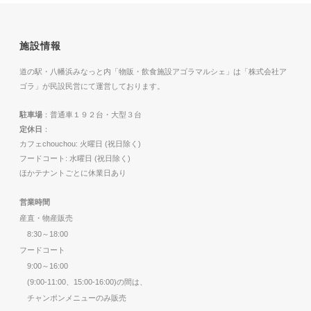
施設情報
道の駅・八幡浜みなっと内「物販・飲食施設アゴラマルシェ」は「株式会社ア
ゴラ」が民設民営にて運営しております。
駐車場
：普通車１９２台・大型３台
定休日
：
カフェchouchou: 火曜日 (祝日除く)
フードコート: 水曜日 (祝日除く)
ほかテナントごとに休業日あり
営業時間
産直・物産販売
8:30～18:00
フードコート
9:00～16:00
(9:00-11:00、15:00-16:00)の間は、
チャンポンメニューのみ販売