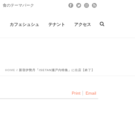
 食のテーマパーク
ト
カフェシュシュ
テナント
アクセス
HOME
/
新宿伊勢丹「ISETAN瀬戸内特集」に出店【終了】
Print
Email