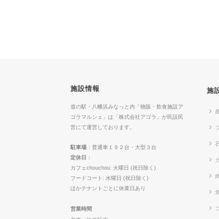
施設情報
施
道の駅・八幡浜みなっと内「物販・飲食施設ア
ゴラマルシェ」は「株式会社アゴラ」が民設民
営にて運営しております。
駐車場
：普通車１９２台・大型３台
定休日
：
カ
カフェchouchou: 火曜日 (祝日除く)
フードコート: 水曜日 (祝日除く)
ほかテナントごとに休業日あり
営業時間