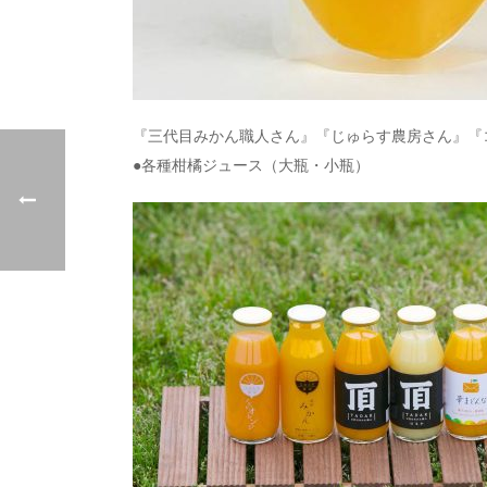
『三代目みかん職人さん』『じゅらす農房さん』『
●各種柑橘ジュース（大瓶・小瓶）