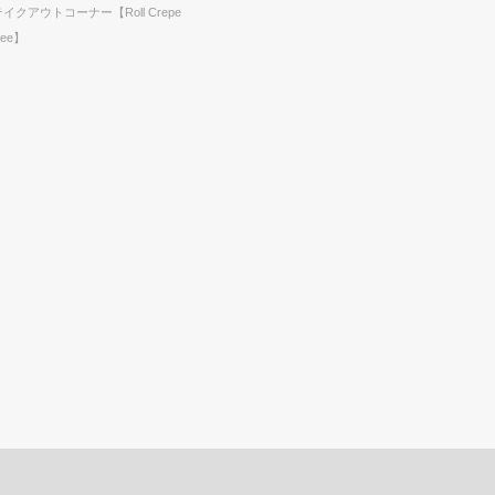
テイクアウトコーナー【Roll Crepe
fee】