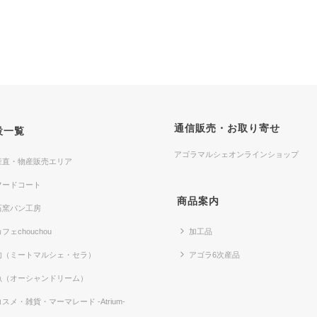
通信販売・お取り寄せ
設一覧
アゴラマルシェオンラインショップ
産直・物産販売エリア
フードコート
商品案内
石窯パン工房
フェchouchou
加工品
肉（ミートマルシェ・セラ）
アゴラ6次産品
魚（オーシャンドリーム）
コスメ・雑貨・マーマレード -Atrium-