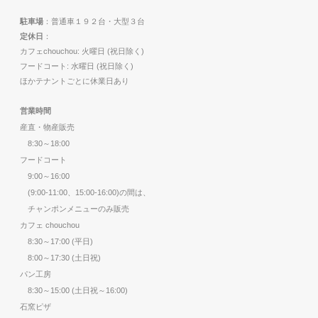
駐車場
：普通車１９２台・大型３台
定休日
：
カフェchouchou: 火曜日 (祝日除く)
フードコート: 水曜日 (祝日除く)
ほかテナントごとに休業日あり
営業時間
産直・物産販売
8:30～18:00
フードコート
9:00～16:00
(9:00-11:00、15:00-16:00)の間は、
チャンポンメニューのみ販売
カフェ chouchou
8:30～17:00 (平日)
8:00～17:30 (土日祝)
パン工房
8:30～15:00 (土日祝～16:00)
石窯ピザ