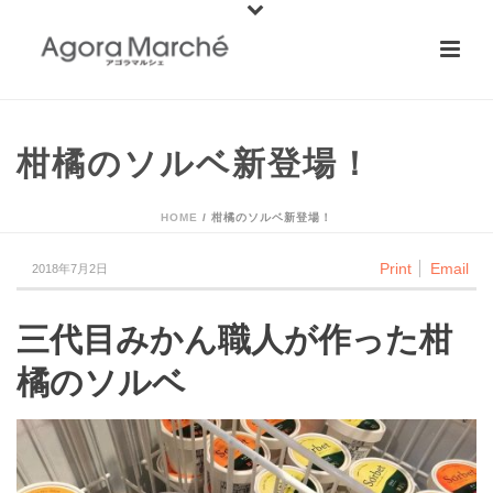
柑橘のソルベ新登場！
HOME
/
柑橘のソルベ新登場！
Print
Email
2018年7月2日
三代目みかん職人が作った柑
橘のソルベ