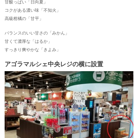
甘酸っぱい「日向夏」
コクがある濃い味「不知火」
高級柑橘の「甘平」
バランスのいい甘さの「みかん」
甘くて濃厚な「はるか」
すっきり爽やかな「きよみ」
アゴラマルシェ中央レジの横に設置