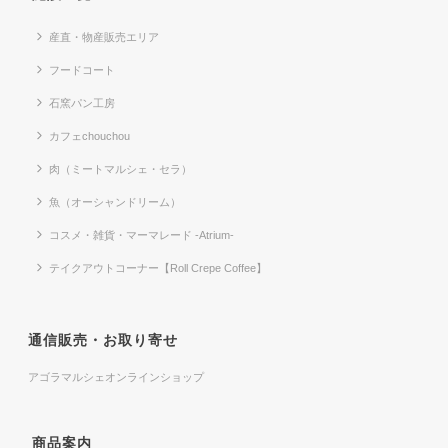
産直・物産販売エリア
フードコート
石窯パン工房
カフェchouchou
肉（ミートマルシェ・セラ）
魚（オーシャンドリーム）
コスメ・雑貨・マーマレード -Atrium-
テイクアウトコーナー【Roll Crepe Coffee】
通信販売・お取り寄せ
アゴラマルシェオンラインショップ
商品案内