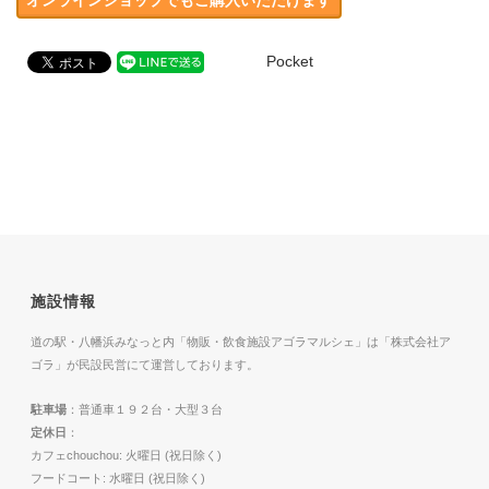
Pocket
施設情報
道の駅・八幡浜みなっと内「物販・飲食施設アゴラマルシェ」は「株式会社ア
ゴラ」が民設民営にて運営しております。
駐車場
：普通車１９２台・大型３台
定休日
：
カフェchouchou: 火曜日 (祝日除く)
フードコート: 水曜日 (祝日除く)