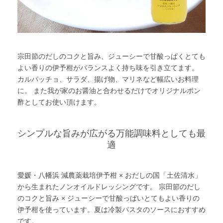
宗田節のだしのコクと旨み、ジューシーで甘酸っぱくとても
よい香りの伊予柑がバランスよく持ち味を引き立てます。
カルパッチョ、サラダ、揚げ物、マリネなど幅広いお料理
に。 また我が家のお醤油と合わせるだけでオリジナルポン
酢としてお使い頂けます。
シンプルな旨みが広がる万能調味料としても最
適
愛媛・八幡浜 減農薬栽培伊予柑 × おだしの国「土佐清水」
から生まれたノンオイルドレッシングです。 宗田節のだし
のコクと旨み × ジューシーで甘酸っぱいとてもよい香りの
伊予柑を使っています。夏は冷製パスタのソースにおすすめ
です。