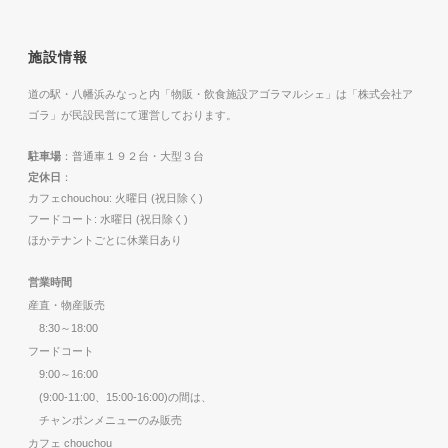
施設情報
道の駅・八幡浜みなっと内「物販・飲食施設アゴラマルシェ」は「株式会社ア
ゴラ」が民設民営にて運営しております。
駐車場
：普通車１９２台・大型３台
定休日
：
カフェchouchou: 火曜日 (祝日除く)
フードコート: 水曜日 (祝日除く)
ほかテナントごとに休業日あり
営業時間
産直・物産販売
8:30～18:00
フードコート
9:00～16:00
(9:00-11:00、15:00-16:00)の間は、
チャンポンメニューのみ販売
カフェ chouchou