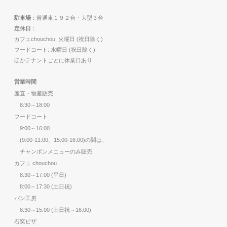
駐車場
：普通車１９２台・大型３台
定休日
：
カフェchouchou: 火曜日 (祝日除く)
フードコート: 水曜日 (祝日除く)
ほかテナントごとに休業日あり
営業時間
産直・物産販売
8:30～18:00
フードコート
9:00～16:00
(9:00-11:00、15:00-16:00)の間は、
チャンポンメニューのみ販売
カフェ chouchou
8:30～17:00 (平日)
8:00～17:30 (土日祝)
パン工房
8:30～15:00 (土日祝～16:00)
石窯ピザ