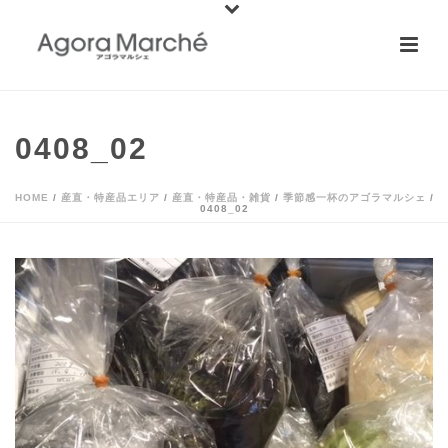
0408_02
HOME
/
産直・特産品エリア
/
産直・特産品・雑貨
/
季節感一杯のアゴラマルシェ
/
0408_02