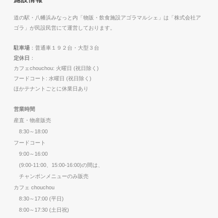
道の駅・八幡浜みなっと内「物販・飲食施設アゴラマルシェ」は「株式会社ア
ゴラ」が民設民営にて運営しております。
駐車場
：普通車１９２台・大型３台
定休日
：
カフェchouchou: 火曜日 (祝日除く)
フードコート: 水曜日 (祝日除く)
ほかテナントごとに休業日あり
営業時間
産直・物産販売
8:30～18:00
フードコート
9:00～16:00
(9:00-11:00、15:00-16:00)の間は、
チャンポンメニューのみ販売
カフェ chouchou
8:30～17:00 (平日)
8:00～17:30 (土日祝)