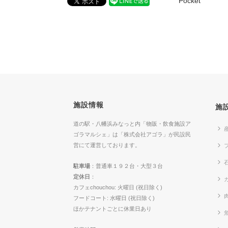
Pocket
施設情報
施
道の駅・八幡浜みなっと内「物販・飲食施設ア
ゴラマルシェ」は「株式会社アゴラ」が民設民
営にて運営しております。
駐車場
：普通車１９２台・大型３台
定休日
：
カ
カフェchouchou: 火曜日 (祝日除く)
フードコート: 水曜日 (祝日除く)
ほかテナントごとに休業日あり