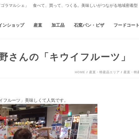
アゴラマルシェ」 食べて、買って、つくる。美味しいがつながる地域密着型
インショップ
産直
加工品
石窯パン・ピザ
フードコー
野さんの「キウイフルーツ」
HOME
/
産直・特産品エリア
/
産直・特
イフルーツ」美味しくて人気です。