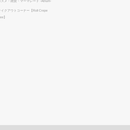
コスメ・雑貨・マーマレード -Atrium-
テイクアウトコーナー【Roll Crepe
fee】