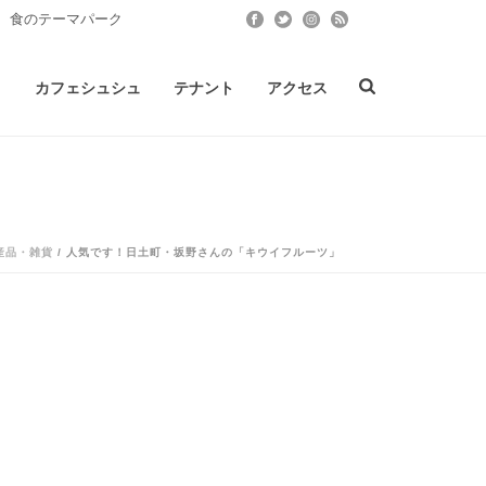
 食のテーマパーク
ト
カフェシュシュ
テナント
アクセス
産品・雑貨
/ 人気です！日土町・坂野さんの「キウイフルーツ」