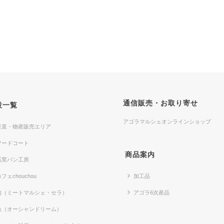
通信販売・お取り寄せ
設一覧
アゴラマルシェオンラインショップ
産直・物産販売エリア
フードコート
商品案内
石窯パン工房
フェchouchou
加工品
肉（ミートマルシェ・セラ）
アゴラ6次産品
魚（オーシャンドリーム）