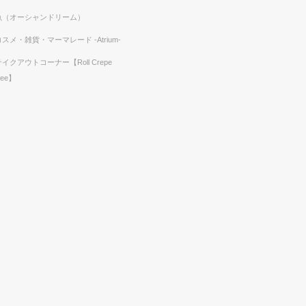
魚（オーシャンドリーム）
コスメ・雑貨・マーマレード -Atrium-
テイクアウトコーナー【Roll Crepe
fee】