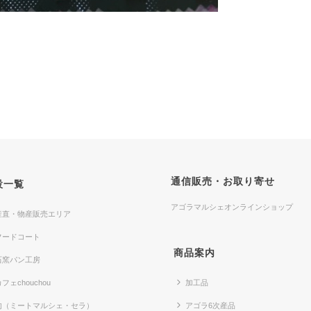
通信販売・お取り寄せ
設一覧
アゴラマルシェオンラインショップ
産直・物産販売エリア
フードコート
商品案内
石窯パン工房
フェchouchou
加工品
肉（ミートマルシェ・セラ）
アゴラ6次産品