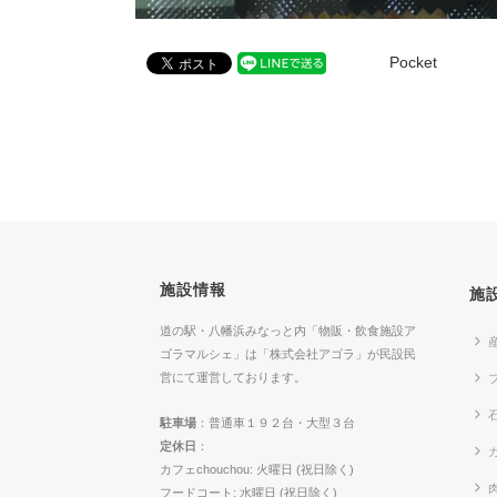
Pocket
施設情報
施
道の駅・八幡浜みなっと内「物販・飲食施設ア
ゴラマルシェ」は「株式会社アゴラ」が民設民
営にて運営しております。
駐車場
：普通車１９２台・大型３台
定休日
：
カ
カフェchouchou: 火曜日 (祝日除く)
フードコート: 水曜日 (祝日除く)