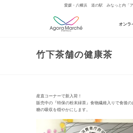
愛媛・八幡浜 道の駅 みなっと内「
オンラ
竹下茶舗の健康茶
産直コーナーで新入荷！
販売中の『特保の粉末緑茶』食物繊維入りで食後の
糖の吸収を穏やかにします。