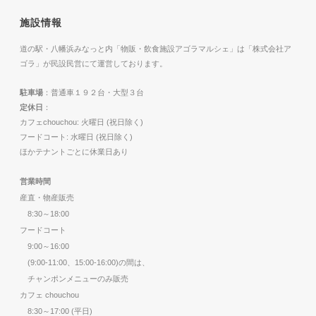
施設情報
道の駅・八幡浜みなっと内「物販・飲食施設アゴラマルシェ」は「株式会社ア
ゴラ」が民設民営にて運営しております。
駐車場
：普通車１９２台・大型３台
定休日
：
カフェchouchou: 火曜日 (祝日除く)
フードコート: 水曜日 (祝日除く)
ほかテナントごとに休業日あり
営業時間
産直・物産販売
8:30～18:00
フードコート
9:00～16:00
(9:00-11:00、15:00-16:00)の間は、
チャンポンメニューのみ販売
カフェ chouchou
8:30～17:00 (平日)