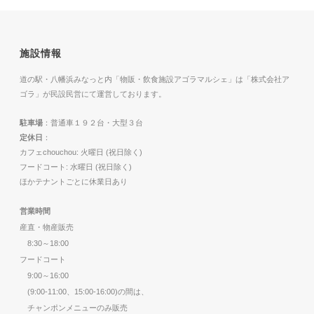
施設情報
道の駅・八幡浜みなっと内「物販・飲食施設アゴラマルシェ」は「株式会社ア
ゴラ」が民設民営にて運営しております。
駐車場
：普通車１９２台・大型３台
定休日
：
カフェchouchou: 火曜日 (祝日除く)
フードコート: 水曜日 (祝日除く)
ほかテナントごとに休業日あり
営業時間
産直・物産販売
8:30～18:00
フードコート
9:00～16:00
(9:00-11:00、15:00-16:00)の間は、
チャンポンメニューのみ販売