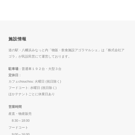
施設情報
道の駅・八幡浜みなっと内「物販・飲食施設アゴラマルシェ」は「株式会社ア
ゴラ」が民設民営にて運営しております。
駐車場
：普通車１９２台・大型３台
定休日
：
カフェchouchou: 火曜日 (祝日除く)
フードコート: 水曜日 (祝日除く)
ほかテナントごとに休業日あり
営業時間
産直・物産販売
8:30～18:00
フードコート
9:00～16:00