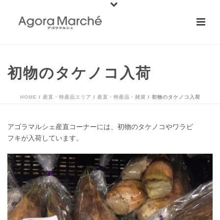
初物のタケノコ入荷
HOME
/
産直・特産品エリア
/
産直・特産品・雑貨
/ 初物のタケノコ入荷
アゴラマルシェ産直コーナーには、初物のタケノコやワラビ
フキが入荷しています。