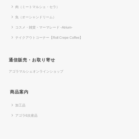
肉（ミートマルシェ・セラ）
魚（オーシャンドリーム）
コスメ・雑貨・マーマレード -Atrium-
テイクアウトコーナー【Roll Crepe Coffee】
通信販売・お取り寄せ
アゴラマルシェオンラインショップ
商品案内
加工品
アゴラ6次産品