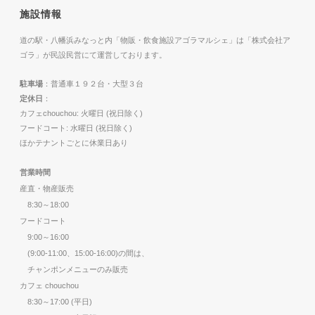
施設情報
道の駅・八幡浜みなっと内「物販・飲食施設アゴラマルシェ」は「株式会社ア
ゴラ」が民設民営にて運営しております。
駐車場
：普通車１９２台・大型３台
定休日
：
カフェchouchou: 火曜日 (祝日除く)
フードコート: 水曜日 (祝日除く)
ほかテナントごとに休業日あり
営業時間
産直・物産販売
8:30～18:00
フードコート
9:00～16:00
(9:00-11:00、15:00-16:00)の間は、
チャンポンメニューのみ販売
カフェ chouchou
8:30～17:00 (平日)