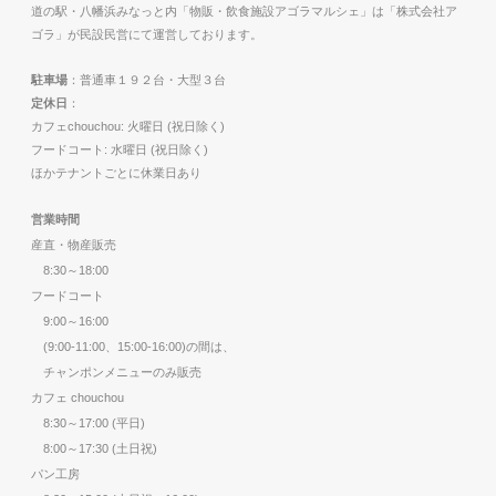
道の駅・八幡浜みなっと内「物販・飲食施設アゴラマルシェ」は「株式会社ア
ゴラ」が民設民営にて運営しております。
駐車場
：普通車１９２台・大型３台
定休日
：
カフェchouchou: 火曜日 (祝日除く)
フードコート: 水曜日 (祝日除く)
ほかテナントごとに休業日あり
営業時間
産直・物産販売
8:30～18:00
フードコート
9:00～16:00
(9:00-11:00、15:00-16:00)の間は、
チャンポンメニューのみ販売
カフェ chouchou
8:30～17:00 (平日)
8:00～17:30 (土日祝)
パン工房