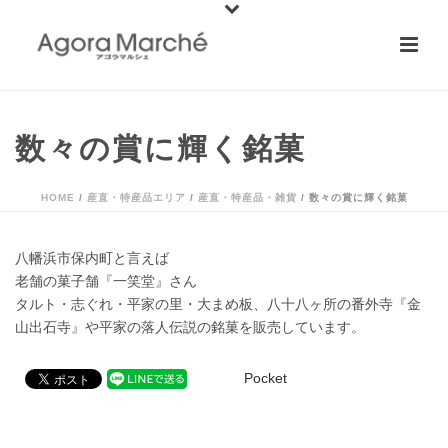
数々の賞に輝く銘菓
HOME
/
産直・特産品エリア
/
産直・特産品・雑貨
/ 数々の賞に輝く銘菓
八幡浜市保内町と言えば
老舗の菓子舗『一笑堂』さん
タルト・志ぐれ・平家の里・大まめ板、八十八ヶ所の番外寺『金
山出石寺』や平家の落人伝説の銘菓を販売しています。
Pocket