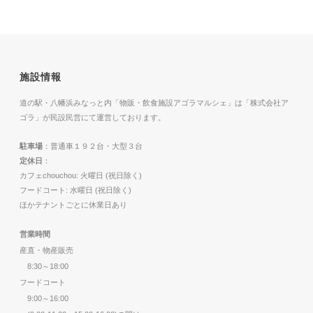
施設情報
道の駅・八幡浜みなっと内「物販・飲食施設アゴラマルシェ」は「株式会社ア
ゴラ」が民設民営にて運営しております。
駐車場
：普通車１９２台・大型３台
定休日
：
カフェchouchou: 火曜日 (祝日除く)
フードコート: 水曜日 (祝日除く)
ほかテナントごとに休業日あり
営業時間
産直・物産販売
8:30～18:00
フードコート
9:00～16:00