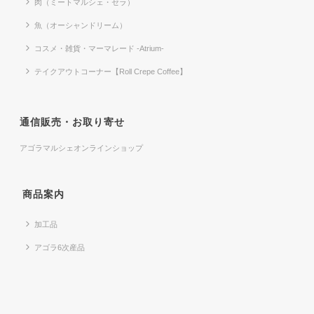
肉（ミートマルシェ・セラ）
魚（オーシャンドリーム）
コスメ・雑貨・マーマレード -Atrium-
テイクアウトコーナー【Roll Crepe Coffee】
通信販売・お取り寄せ
アゴラマルシェオンラインショップ
商品案内
加工品
アゴラ6次産品