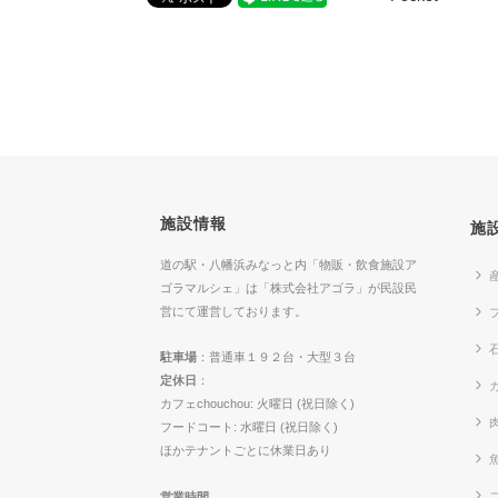
施設情報
施
道の駅・八幡浜みなっと内「物販・飲食施設ア
ゴラマルシェ」は「株式会社アゴラ」が民設民
営にて運営しております。
駐車場
：普通車１９２台・大型３台
定休日
：
カ
カフェchouchou: 火曜日 (祝日除く)
フードコート: 水曜日 (祝日除く)
ほかテナントごとに休業日あり
営業時間