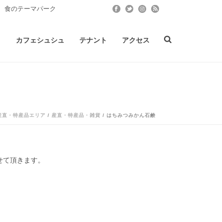
 食のテーマパーク
ト
カフェシュシュ
テナント
アクセス
産直・特産品エリア
/
産直・特産品・雑貨
/ はちみつみかん石鹸
せて頂きます。