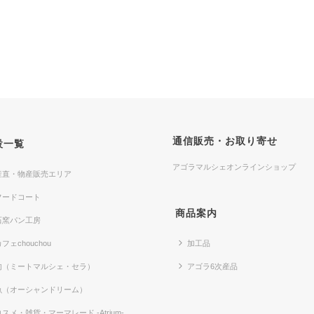
通信販売・お取り寄せ
設一覧
アゴラマルシェオンラインショップ
産直・物産販売エリア
フードコート
商品案内
石窯パン工房
フェchouchou
加工品
肉（ミートマルシェ・セラ）
アゴラ6次産品
魚（オーシャンドリーム）
コスメ・雑貨・マーマレード -Atrium-