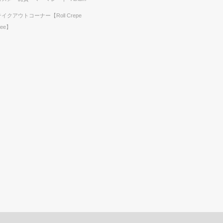
テイクアウトコーナー【Roll Crepe
fee】