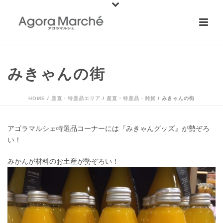
みきゃんの街
HOME
/
産直・特産品エリア
/
産直・特産品・雑貨
/ みきゃんの街
アゴラマルシェ特選品コーナーには『
みきゃんグッズ
』が勢ぞろ
い！
みかんが材料のお土産が勢ぞろい！