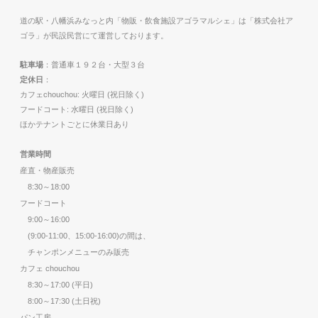
道の駅・八幡浜みなっと内「物販・飲食施設アゴラマルシェ」は「株式会社ア
ゴラ」が民設民営にて運営しております。
駐車場
：普通車１９２台・大型３台
定休日
：
カフェchouchou: 火曜日 (祝日除く)
フードコート: 水曜日 (祝日除く)
ほかテナントごとに休業日あり
営業時間
産直・物産販売
8:30～18:00
フードコート
9:00～16:00
(9:00-11:00、15:00-16:00)の間は、
チャンポンメニューのみ販売
カフェ chouchou
8:30～17:00 (平日)
8:00～17:30 (土日祝)
パン工房