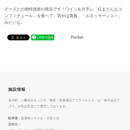
チーズとの相性抜群の商品です！ワインを片手に「紅まどんなコ
ンフィチュール」を食べて、気分は貴族。「ルネッサーンス！」
みたいな。
Pocket
施設情報
道の駅・八幡浜みなっと内「物販・飲食施設アゴラマルシェ」は「株式会社ア
ゴラ」が民設民営にて運営しております。
駐車場
：普通車１９２台・大型３台
定休日
：