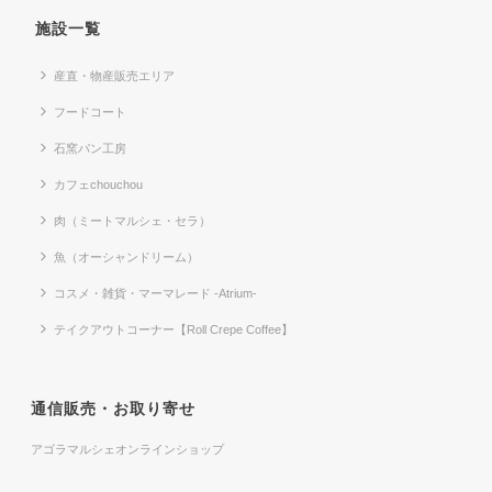
施設一覧
産直・物産販売エリア
フードコート
石窯パン工房
カフェchouchou
肉（ミートマルシェ・セラ）
魚（オーシャンドリーム）
コスメ・雑貨・マーマレード -Atrium-
テイクアウトコーナー【Roll Crepe Coffee】
通信販売・お取り寄せ
アゴラマルシェオンラインショップ