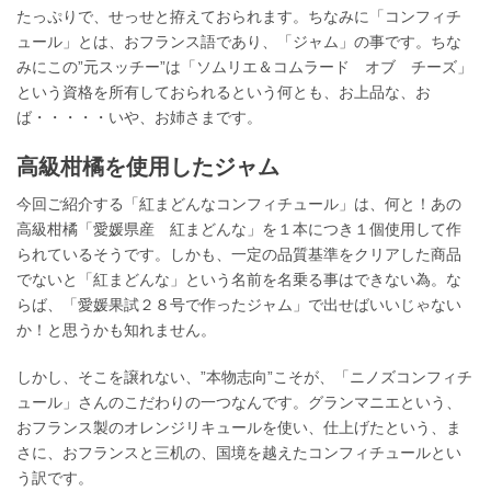
たっぷりで、せっせと拵えておられます。ちなみに「コンフィチ
ュール」とは、おフランス語であり、「ジャム」の事です。ちな
みにこの”元スッチー”は「ソムリエ＆コムラード オブ チーズ」
という資格を所有しておられるという何とも、お上品な、お
ば・・・・・いや、お姉さまです。
高級柑橘を使用したジャム
今回ご紹介する「紅まどんなコンフィチュール」は、何と！あの
高級柑橘「愛媛県産 紅まどんな」を１本につき１個使用して作
られているそうです。しかも、一定の品質基準をクリアした商品
でないと「紅まどんな」という名前を名乗る事はできない為。な
らば、「愛媛果試２８号で作ったジャム」で出せばいいじゃない
か！と思うかも知れません。
しかし、そこを譲れない、”本物志向”こそが、「ニノズコンフィチ
ュール」さんのこだわりの一つなんです。グランマニエという、
おフランス製のオレンジリキュールを使い、仕上げたという、ま
さに、おフランスと三机の、国境を越えたコンフィチュールとい
う訳です。