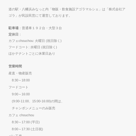
道の駅・八幡浜みなっと内「物販・飲食施設アゴラマルシェ」は「株式会社ア
ゴラ」が民設民営にて運営しております。
駐車場
：普通車１９２台・大型３台
定休日
：
カフェchouchou: 火曜日 (祝日除く)
フードコート: 水曜日 (祝日除く)
ほかテナントごとに休業日あり
営業時間
産直・物産販売
8:30～18:00
フードコート
9:00～16:00
(9:00-11:00、15:00-16:00)の間は、
チャンポンメニューのみ販売
カフェ chouchou
8:30～17:00 (平日)
8:00～17:30 (土日祝)
パン工房