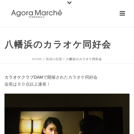
八幡浜のカラオケ同好会
HOME
/
地域の話題
/ 八幡浜のカラオケ同好会
カラオケクラブDAM
で開催されたカラオケ同好会
会長は
９０点以上連発
！