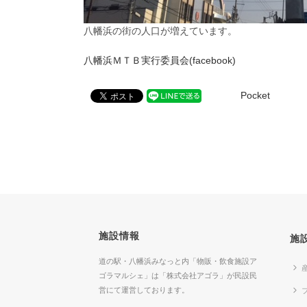
八幡浜の街の人口が増えています。
八幡浜ＭＴＢ実行委員会(facebook)
Pocket
施設情報
施
道の駅・八幡浜みなっと内「物販・飲食施設ア
ゴラマルシェ」は「株式会社アゴラ」が民設民
営にて運営しております。