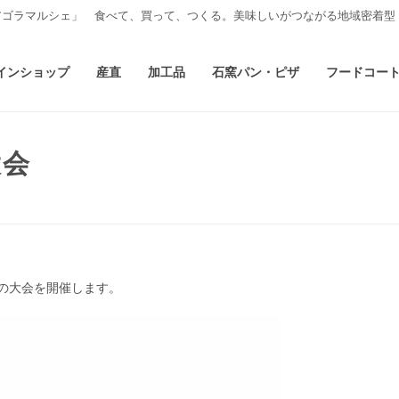
アゴラマルシェ」 食べて、買って、つくる。美味しいがつながる地域密着型
インショップ
産直
加工品
石窯パン・ピザ
フードコー
大会
の大会を開催します。