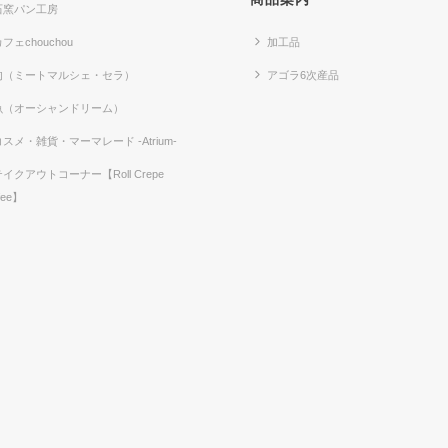
石窯パン工房
フェchouchou
加工品
肉（ミートマルシェ・セラ）
アゴラ6次産品
魚（オーシャンドリーム）
コスメ・雑貨・マーマレード -Atrium-
テイクアウトコーナー【Roll Crepe
fee】