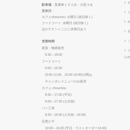
駐車場
：普通車１９２台・大型３台
定休日
：
カ
カフェchouchou: 火曜日 (祝日除く)
フードコート: 水曜日 (祝日除く)
ほかテナントごとに休業日あり
営業時間
産直・物産販売
8:30～18:00
Cof
フードコート
9:00～16:00
(9:00-11:00、15:00-16:00)の間は、
チャンポンメニューのみ販売
カフェ chouchou
8:30～17:00 (平日)
8:00～17:30 (土日祝)
パン工房
8:30～15:00 (土日祝～16:00)
石窯ピザ
10:00～15:00 (平日・ラストオーダー14:45)